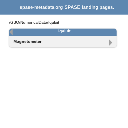
spase-metadata.org
SPASE
landing pages.
/GBO/NumericalData/Iqaluit
Iqaluit
Magnetometer