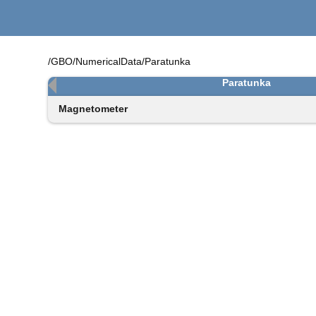
/GBO/NumericalData/Paratunka
Paratunka
Magnetometer