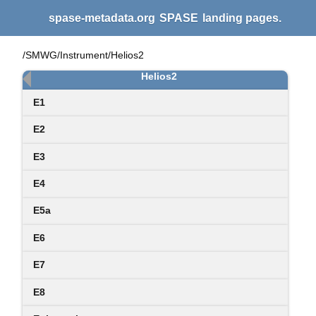
spase-metadata.org
SPASE
landing pages.
/SMWG/Instrument/Helios2
Helios2
E1
E2
E3
E4
E5a
E6
E7
E8