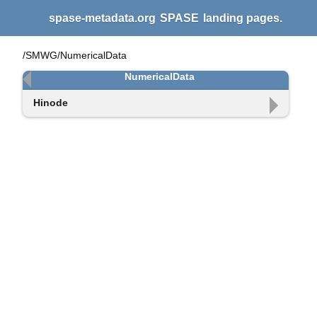
spase-metadata.org
SPASE
landing pages.
/SMWG/NumericalData
NumericalData
Hinode