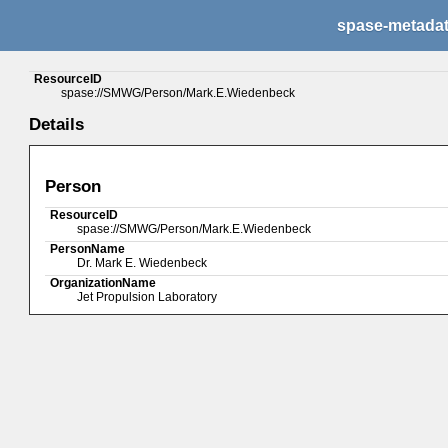
spase-metada
ResourceID
spase://SMWG/Person/Mark.E.Wiedenbeck
Details
Person
ResourceID
spase://SMWG/Person/Mark.E.Wiedenbeck
PersonName
Dr. Mark E. Wiedenbeck
OrganizationName
Jet Propulsion Laboratory